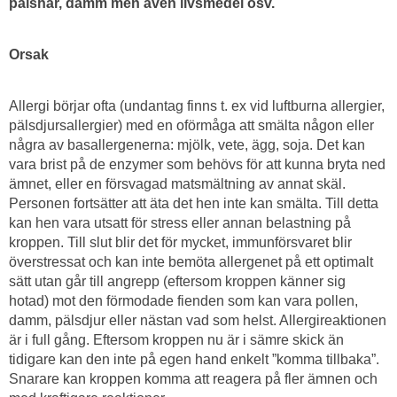
pälshår, damm men även livsmedel osv.
Orsak
Allergi börjar ofta (undantag finns t. ex vid luftburna allergier,
pälsdjursallergier) med en oförmåga att smälta någon eller
några av basallergenerna: mjölk, vete, ägg, soja. Det kan
vara brist på de enzymer som behövs för att kunna bryta ned
ämnet, eller en försvagad matsmältning av annat skäl.
Personen fortsätter att äta det hen inte kan smälta. Till detta
kan hen vara utsatt för stress eller annan belastning på
kroppen. Till slut blir det för mycket, immunförsvaret blir
överstressat och kan inte bemöta allergenet på ett optimalt
sätt utan går till angrepp (eftersom kroppen känner sig
hotad) mot den förmodade fienden som kan vara pollen,
damm, pälsdjur eller nästan vad som helst. Allergireaktionen
är i full gång. Eftersom kroppen nu är i sämre skick än
tidigare kan den inte på egen hand enkelt ”komma tillbaka”.
Snarare kan kroppen komma att reagera på fler ämnen och